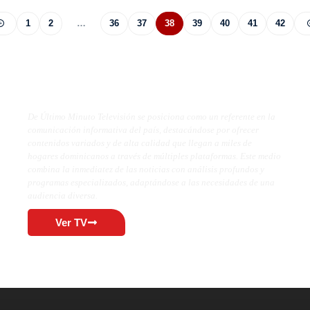
1
2
…
36
37
38
39
40
41
42
De Último Minuto TV
De Último Minuto Televisión se posiciona como un referente en la
comunicación informativa del país, destacándose por ofrecer
contenidos variados y de alta calidad que llegan a miles de
hogares dominicanos a través de múltiples plataformas. Este medio
combina la inmediatez de las noticias con análisis profundos y
programas especializados, adaptándose a las necesidades de una
audiencia diversa.
Ver TV