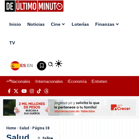
Inicio
Noticias
Cine
Loterías
Finanzas
TV
ES
|
EN
Nacionales
Internacionales
Economía
Entretenimiento
Deport
Home
-
Salud
-
Página 38
Salud