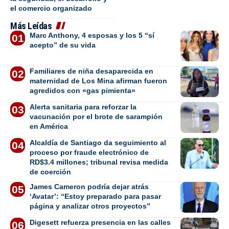
el comercio organizado
Más Leídas
Marc Anthony, 4 esposas y los 5 “sí
acepto” de su vida
Familiares de niña desaparecida en
maternidad de Los Mina afirman fueron
agredidos con «gas pimienta»
Alerta sanitaria para reforzar la
vacunación por el brote de sarampión
en América
Alcaldía de Santiago da seguimiento al
proceso por fraude electrónico de
RD$3.4 millones; tribunal revisa medida
de coerción
James Cameron podría dejar atrás
‘Avatar’: “Estoy preparado para pasar
página y analizar otros proyectos”
Digesett refuerza presencia en las calles