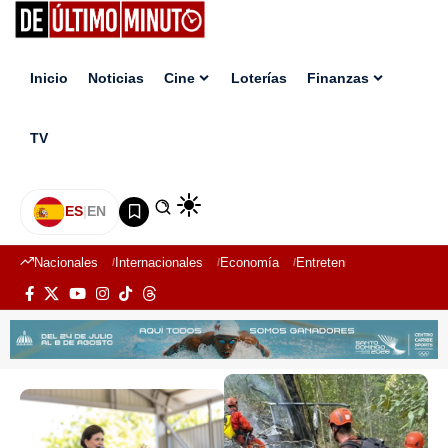
Inicio
Noticias
Cine
Loterías
Finanzas
TV
ES
|
EN
Nacionales
Internacionales
Economía
Entretenimiento
Deport