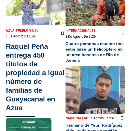
AZUA.
PUEBLO VIEJO
INTERNACIONALES
8 De Agosto De 2026
8 De Agosto De 2026
Cuatro personas mueren tras
Raquel Peña
estrellarse un helicóptero en
entrega 450
un área boscosa de Río de
Janeiro
títulos de
propiedad a igual
número de
familias de
Guayacanal en
Azua
NACIONALES
8 De Agosto De 2026
Hermano de Yeuri Rodríguez
pide justicia tras coerción