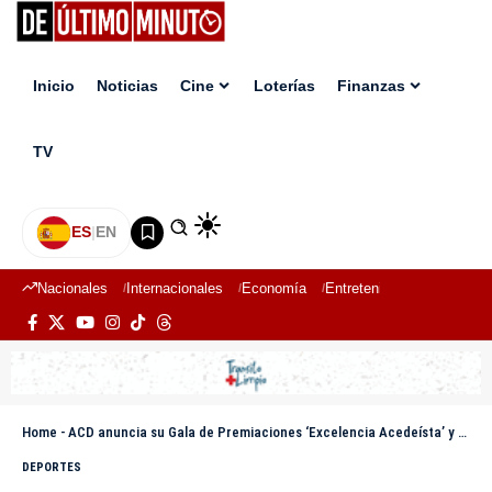
Inicio
Noticias
Cine
Loterías
Finanzas
TV
ES
|
EN
Nacionales
Internacionales
Economía
Entretenimiento
Deport
Home
-
ACD anuncia su Gala de Premiaciones ‘Excelencia Acedeísta’ y reconocerá a tres cronistas y un empresario
DEPORTES