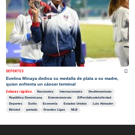
DEPORTES
Evelina Minaya dedica su medalla de plata a su madre,
quien enfrenta un cáncer terminal
Enlaces rápidos:
Nacionales
Internacionales
Deultimominuto
República Dominicana
Entretenimiento
ElPeriódicodelaVerdad
Deportes
Estilo
Economía
Estados Unidos
Luis Abinader
Béisbol
portada
Grandes Ligas
MLB