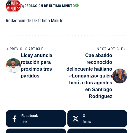
By
REDACCIÓN DE ÚLTIMO MINUTO
Redacción de De Último Minuto
PREVIOUS ARTICLE
NEXT ARTICLE
Licey anuncia
Cae abatido
rotación para
reconocido
próximos tres
delincuente haitiano
partidos
«Longaniza» quién
hirió a dos agentes
en Santiago
Rodríguez
Facebook
X
Like
Follow