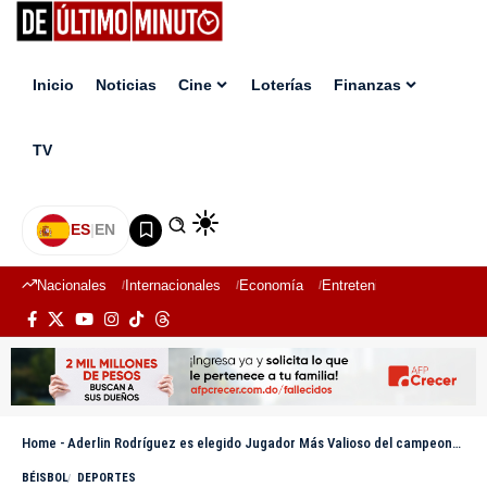
Inicio
Noticias
Cine
Loterías
Finanzas
TV
ES
|
EN
Nacionales
Internacionales
Economía
Entretenimiento
Deport
Home
-
Aderlin Rodríguez es elegido Jugador Más Valioso del campeonato 2024-2025
BÉISBOL
DEPORTES