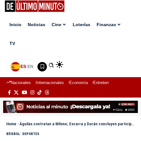
Inicio
Noticias
Cine
Loterías
Finanzas
TV
ES
|
EN
Nacionales
Internacionales
Economía
Entretenimiento
Deport
Home
-
Águilas contratan a Milone; Escarra y Durán concluyen participación
BÉISBOL
DEPORTES