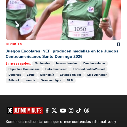
DEPORTES
Juegos Escolares INEFI producen medallas en los Juegos
Centroamericanos Santo Domingo 2026
Enlaces rápidos:
Nacionales
Internacionales
Deultimominuto
República Dominicana
Entretenimiento
ElPeriódicodelaVerdad
Deportes
Estilo
Economía
Estados Unidos
Luis Abinader
Béisbol
portada
Grandes Ligas
MLB
Somos una multiplataforma que ofrece contenidos informativos y