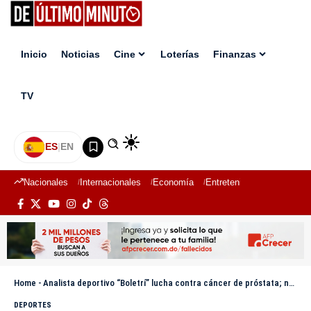
Inicio
Noticias
Cine
Loterías
Finanzas
TV
ES
|
EN
Nacionales
Internacionales
Economía
Entretenimiento
Deport
Home
-
Analista deportivo “Boletrí” lucha contra cáncer de próstata; necesita ayuda para tratamiento
DEPORTES