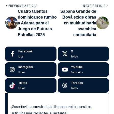
PREVIOUS ARTICLE
NEXT ARTICLE
Cuatro talentos
Sabana Grande de
dominicanos rumbo
Boyá exige obras
a Atlanta para el
en multitudinaria
Juego de Futuras
asamblea
Estrellas 2025
comunitaria
Facebook
X
Like
Follow
Instagram
Youtube
Follow
Subscribe
Tiktok
Threads
Follow
Follow
¡Suscríbete a nuestro boletín para recibir nuestros
artículos más recientes al instante!