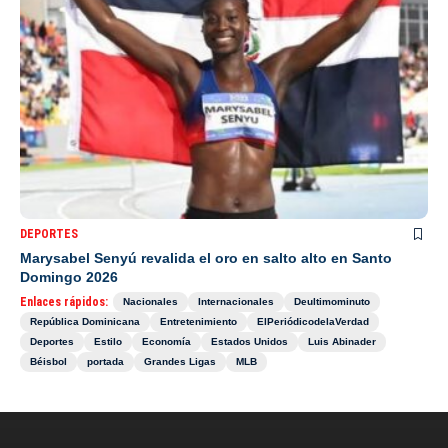
DEPORTES
Marysabel Senyú revalida el oro en salto alto en Santo
Domingo 2026
Enlaces rápidos:
Nacionales
Internacionales
Deultimominuto
República Dominicana
Entretenimiento
ElPeriódicodelaVerdad
Deportes
Estilo
Economía
Estados Unidos
Luis Abinader
Béisbol
portada
Grandes Ligas
MLB