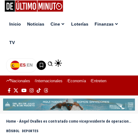
Inicio
Noticias
Cine
Loterías
Finanzas
TV
ES
|
EN
Nacionales
Internacionales
Economía
Entretenimiento
Deport
Home
-
Ángel Ovalles es contratado como vicepresidente de operaciones de las Estrellas Orientales
BÉISBOL
DEPORTES