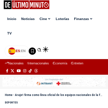
Inicio
Noticias
Cine
Loterías
Finanzas
TV
ES
|
EN
Nacionales
Internacionales
Economía
Entretenimiento
Deport
Home
-
Arajet firma como línea oficial de los equipos nacionales de la Federación Dominicana de Béisbol
DEPORTES