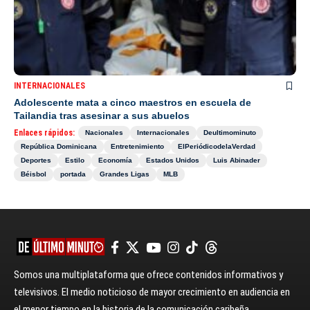
INTERNACIONALES
Adolescente mata a cinco maestros en escuela de
Tailandia tras asesinar a sus abuelos
Enlaces rápidos:
Nacionales
Internacionales
Deultimominuto
República Dominicana
Entretenimiento
ElPeriódicodelaVerdad
Deportes
Estilo
Economía
Estados Unidos
Luis Abinader
Béisbol
portada
Grandes Ligas
MLB
Somos una multiplataforma que ofrece contenidos informativos y
televisivos. El medio noticioso de mayor crecimiento en audiencia en
el menor tiempo en la historia de la comunicación caribeña.