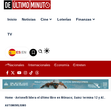
Inicio
Noticias
Cine
Loterías
Finanzas
TV
ES
|
EN
Nacionales
Internacionales
Economía
Entretenimiento
Deport
Home
-
Antonelli lidera el último libre en Mónaco; Sainz termina 12 y Alonso 21
AUTOMOVILISMO