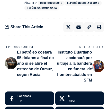
TAGGED:
DEULTIMOMINUTO
ELPERIÓDICODELAVERDAD
REPÚBLICA DOMINICANA
Share This Article
PREVIOUS ARTICLE
NEXT ARTICLE
El petróleo costará
Instituto Duartiano
95 dólares a final de
accionará por
año si se abre el
ultraje a la bandera
estrecho de Ormuz,
en funeral de
según Rusia
hombre abatido en
SFM
Facebook
X
Like
Follow