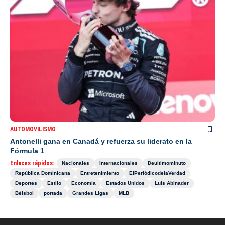
AUTOMOVILISMO
Antonelli gana en Canadá y refuerza su liderato en la
Fórmula 1
Enlaces rápidos:
Nacionales
Internacionales
Deultimominuto
República Dominicana
Entretenimiento
ElPeriódicodelaVerdad
Deportes
Estilo
Economía
Estados Unidos
Luis Abinader
Béisbol
portada
Grandes Ligas
MLB