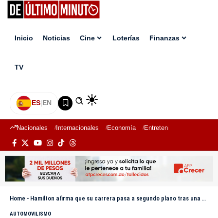
Inicio
Noticias
Cine
Loterías
Finanzas
TV
ES
|
EN
Nacionales
Internacionales
Economía
Entretenimiento
Deport
Home
-
Hamilton afirma que su carrera pasa a segundo plano tras una difícil temporada
AUTOMOVILISMO