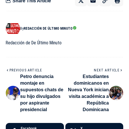
Share This Article
By
REDACCIÓN DE ÚLTIMO MINUTO
Redacción de De Último Minuto
PREVIOUS ARTICLE
NEXT ARTICLE
Petro denuncia
Estudiantes
montaje en
dominicanos en
supuestos chats de
Nueva York inician
su hijo divulgados
visita académica a
por aspirante
República
presidencial
Dominicana
Facebook
X