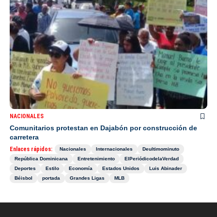
NACIONALES
Comunitarios protestan en Dajabón por construcción de
carretera
Enlaces rápidos:
Nacionales
Internacionales
Deultimominuto
República Dominicana
Entretenimiento
ElPeriódicodelaVerdad
Deportes
Estilo
Economía
Estados Unidos
Luis Abinader
Béisbol
portada
Grandes Ligas
MLB