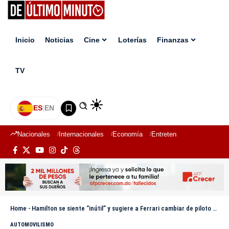
Inicio
Noticias
Cine
Loterías
Finanzas
TV
ES
|
EN
Nacionales
Internacionales
Economía
Entretenimiento
Deport
Home
-
Hamilton se siente “inútil” y sugiere a Ferrari cambiar de piloto tras la pole de Leclerc en Hungría
AUTOMOVILISMO