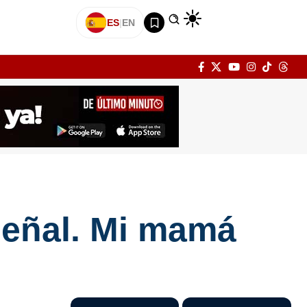
ES
|
EN
señal. Mi mamá