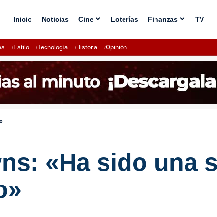
Inicio
Noticias
Cine
Loterías
Finanzas
TV
es
Estilo
Tecnología
Historia
Opinión
o»
ns: «Ha sido una 
o»