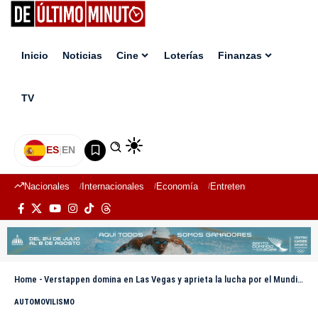
Inicio
Noticias
Cine
Loterías
Finanzas
TV
ES
|
EN
Nacionales
Internacionales
Economía
Entretenimiento
Deport
Home
-
Verstappen domina en Las Vegas y aprieta la lucha por el Mundial tras sanción a McLaren
AUTOMOVILISMO