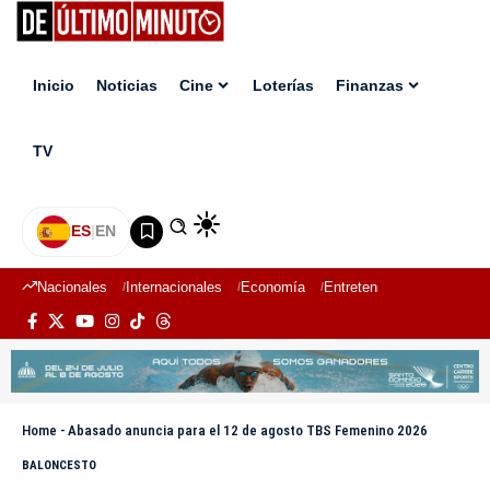
Inicio
Noticias
Cine
Loterías
Finanzas
TV
ES
|
EN
Nacionales
Internacionales
Economía
Entretenimiento
Deport
Home
-
Abasado anuncia para el 12 de agosto TBS Femenino 2026
BALONCESTO