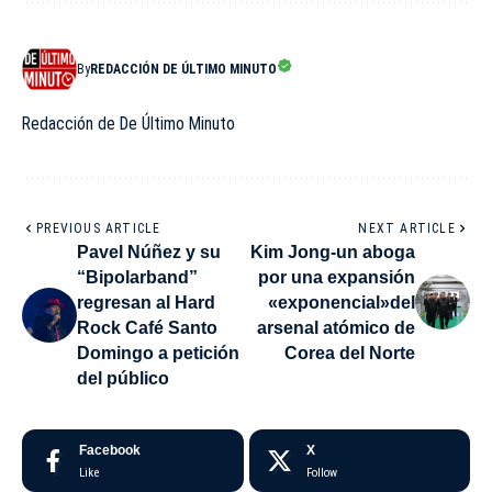
By
REDACCIÓN DE ÚLTIMO MINUTO
Redacción de De Último Minuto
PREVIOUS ARTICLE
NEXT ARTICLE
Pavel Núñez y su
Kim Jong-un aboga
“Bipolarband”
por una expansión
regresan al Hard
«exponencial»del
Rock Café Santo
arsenal atómico de
Domingo a petición
Corea del Norte
del público
Facebook
X
Like
Follow