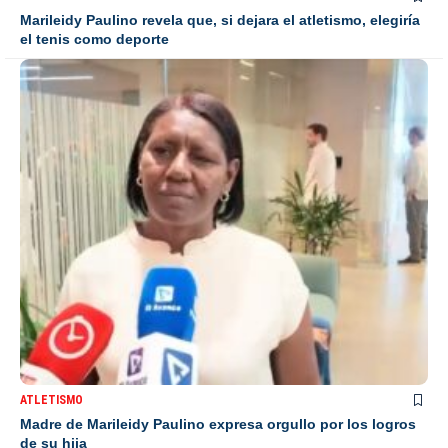
Marileidy Paulino revela que, si dejara el atletismo, elegiría
el tenis como deporte
ATLETISMO
Madre de Marileidy Paulino expresa orgullo por los logros
de su hija