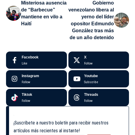
Misteriosa ausencia
Gobierno
de “Barbecue”
venezolano libera al
mantiene en vilo a
yerno del líder
Haití
opositor Edmundo
González tras más
de un año detenido
Facebook
X
Like
Follow
Instagram
Youtube
Follow
Subscribe
Tiktok
Threads
Follow
Follow
¡Suscríbete a nuestro boletín para recibir nuestros
artículos más recientes al instante!