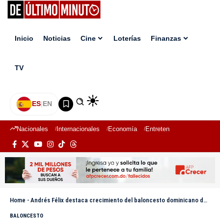
Inicio
Noticias
Cine
Loterías
Finanzas
TV
ES
|
EN
Nacionales
Internacionales
Economía
Entretenimiento
Deport
Home
-
Andrés Félix destaca crecimiento del baloncesto dominicano durante FITUR 2026
BALONCESTO