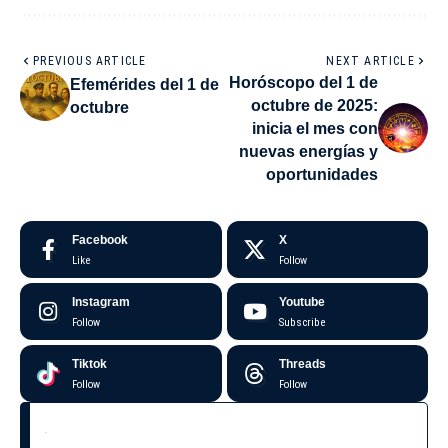
PREVIOUS ARTICLE
NEXT ARTICLE
Horóscopo del 1 de
Efemérides del 1 de
octubre de 2025:
octubre
inicia el mes con
nuevas energías y
oportunidades
Facebook
X
Like
Follow
Instagram
Youtube
Follow
Subscribe
Tiktok
Threads
Follow
Follow