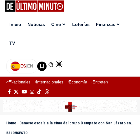
Inicio
Noticias
Cine
Loterías
Finanzas
TV
ES
|
EN
Nacionales
Internacionales
Economía
Entretenimiento
Deport
Home
-
Bameso escala a la cima del grupo B empate con San Lázaro en el TBS Distrito 2025
BALONCESTO