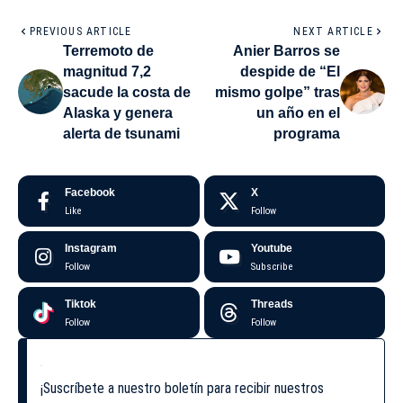
PREVIOUS ARTICLE
NEXT ARTICLE
Terremoto de
Anier Barros se
magnitud 7,2
despide de “El
sacude la costa de
mismo golpe” tras
Alaska y genera
un año en el
alerta de tsunami
programa
Facebook
X
Like
Follow
Instagram
Youtube
Follow
Subscribe
Tiktok
Threads
Follow
Follow
¡Suscríbete a nuestro boletín para recibir nuestros