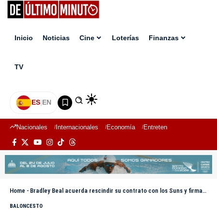
Inicio
Noticias
Cine
Loterías
Finanzas
TV
ES
|
EN
Nacionales
Internacionales
Economía
Entretenimiento
Deport
Home
-
Bradley Beal acuerda rescindir su contrato con los Suns y firmará con Los Angeles Clippers
BALONCESTO