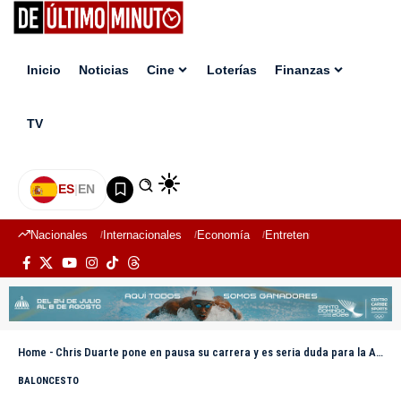
Inicio
Noticias
Cine
Loterías
Finanzas
TV
ES
|
EN
Nacionales
Internacionales
Economía
Entretenimiento
Deport
Home
-
Chris Duarte pone en pausa su carrera y es seria duda para la AmeriCup por lesión en la espalda
BALONCESTO