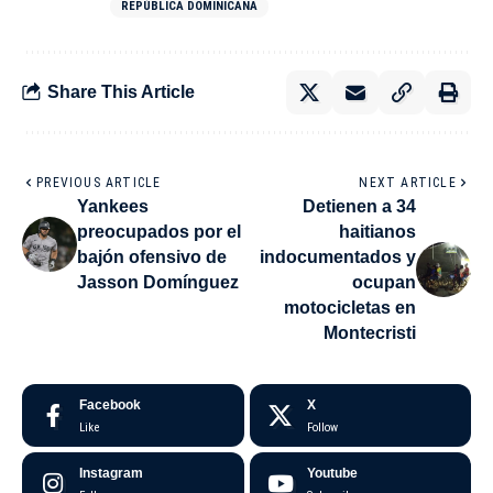
REPÚBLICA DOMINICANA
Share This Article
PREVIOUS ARTICLE
NEXT ARTICLE
Yankees
Detienen a 34
preocupados por el
haitianos
bajón ofensivo de
indocumentados y
Jasson Domínguez
ocupan
motocicletas en
Montecristi
Facebook
X
Like
Follow
Instagram
Youtube