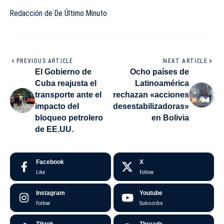
Redacción de De Último Minuto
PREVIOUS ARTICLE
NEXT ARTICLE
El Gobierno de
Ocho países de
Cuba reajusta el
Latinoamérica
transporte ante el
rechazan «acciones
impacto del
desestabilizadoras»
bloqueo petrolero
en Bolivia
de EE.UU.
Facebook
X
Like
Follow
Instagram
Youtube
Follow
Subscribe