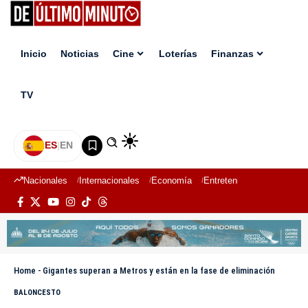
Inicio
Noticias
Cine
Loterías
Finanzas
TV
ES
|
EN
Nacionales
Internacionales
Economía
Entretenimiento
Deport
Home
-
Gigantes superan a Metros y están en la fase de eliminación
BALONCESTO