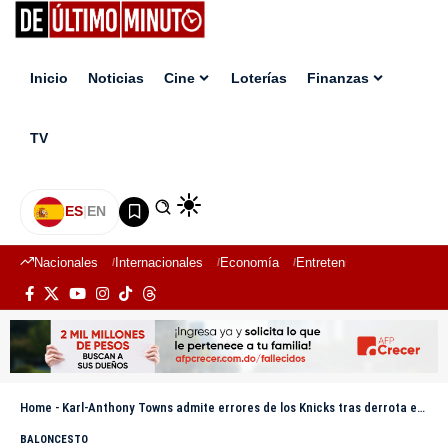
Inicio
Noticias
Cine
Loterías
Finanzas
TV
ES
|
EN
Nacionales
Internacionales
Economía
Entretenimiento
Deport
Home
-
Karl-Anthony Towns admite errores de los Knicks tras derrota en el tercer juego de las Finales
BALONCESTO