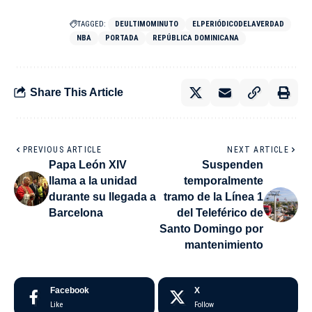
TAGGED:
DEULTIMOMINUTO
ELPERIÓDICODELAVERDAD
NBA
PORTADA
REPÚBLICA DOMINICANA
Share This Article
PREVIOUS ARTICLE
NEXT ARTICLE
Papa León XIV
Suspenden
llama a la unidad
temporalmente
durante su llegada a
tramo de la Línea 1
Barcelona
del Teleférico de
Santo Domingo por
mantenimiento
Facebook
X
Like
Follow