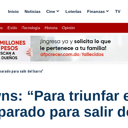
Inicio
Noticias
Cine
Loterías
Finanzas
TV
es
Estilo
Tecnología
Historia
Opinión
arado para salir del barro”
s: “Para triunfar
parado para salir d