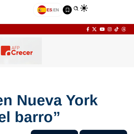
ES
|
EN
 en Nueva York
el barro”