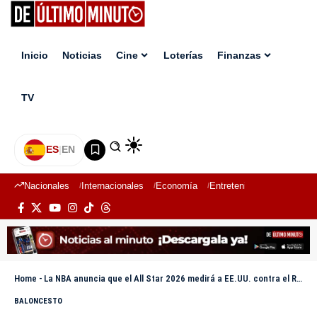
Inicio
Noticias
Cine
Loterías
Finanzas
TV
ES
|
EN
Nacionales
Internacionales
Economía
Entretenimiento
Deport
Home
-
La NBA anuncia que el All Star 2026 medirá a EE.UU. contra el Resto del Mundo
BALONCESTO