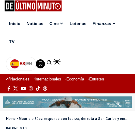
Inicio
Noticias
Cine
Loterías
Finanzas
TV
ES
|
EN
Nacionales
Internacionales
Economía
Entretenimiento
Deport
Home
-
Mauricio Báez responde con fuerza, derrota a San Carlos y empata la serie final 1-1 en el TBS Distrito 2025
BALONCESTO