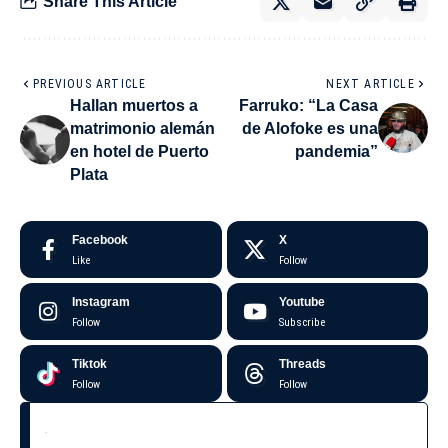
Share This Article
PREVIOUS ARTICLE
NEXT ARTICLE
Hallan muertos a
Farruko: “La Casa
matrimonio alemán
de Alofoke es una
en hotel de Puerto
pandemia”
Plata
Facebook
X
Like
Follow
Instagram
Youtube
Follow
Subscribe
Tiktok
Threads
Follow
Follow