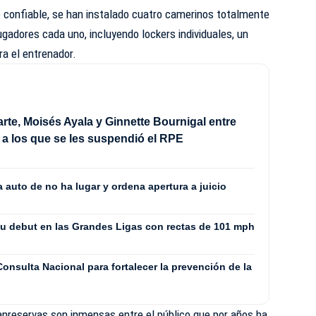
 confiable, se han instalado cuatro camerinos totalmente
ugadores cada uno, incluyendo lockers individuales, un
ra el entrenador.
rte, Moisés Ayala y Ginnette Bournigal entre
a los que se les suspendió el RPE
 auto de no ha lugar y ordena apertura a juicio
su debut en las Grandes Ligas con rectas de 101 mph
nsulta Nacional para fortalecer la prevención de la
anreservas son inmensas entre el público que por años ha