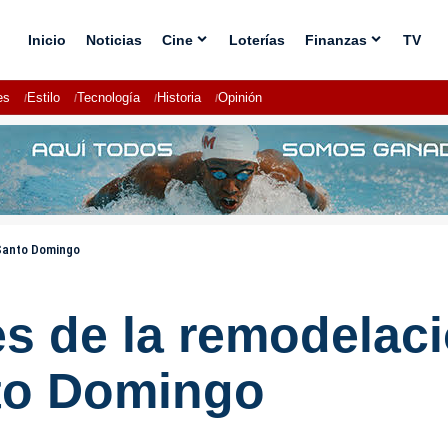
Inicio
Noticias
Cine
Loterías
Finanzas
TV
es
Estilo
Tecnología
Historia
Opinión
 Santo Domingo
es de la remodelaci
to Domingo