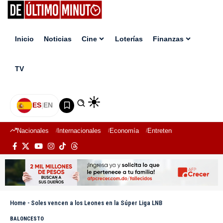
Inicio
Noticias
Cine
Loterías
Finanzas
TV
ES
|
EN
Nacionales
Internacionales
Economía
Entretenimiento
Deport
Home
-
Soles vencen a los Leones en la Súper Liga LNB
BALONCESTO