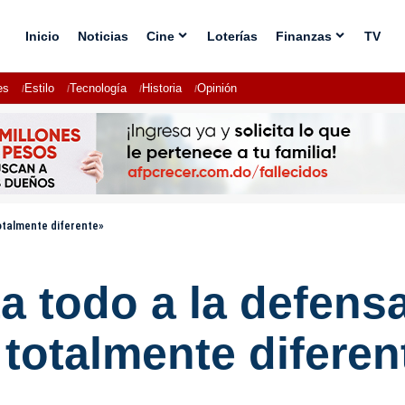
Inicio
Noticias
Cine
Loterías
Finanzas
TV
es
Estilo
Tecnología
Historia
Opinión
otalmente diferente»
a todo a la defens
totalmente diferen