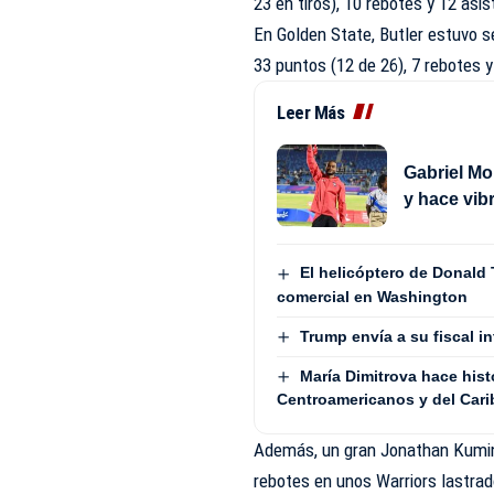
23 en tiros), 10 rebotes y 12 asi
En Golden State, Butler estuvo 
33 puntos (12 de 26), 7 rebotes y
Leer Más
Gabriel Mo
y hace vib
El helicóptero de Donald
comercial en Washington
Trump envía a su fiscal in
María Dimitrova hace his
Centroamericanos y del Cari
Además, un gran Jonathan Kuminga
rebotes en unos Warriors lastrad