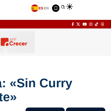
ES
|
EN
a: «Sin Curry
te»