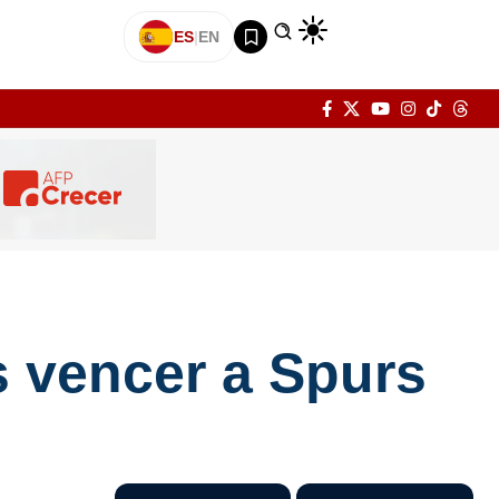
ES
|
EN
as vencer a Spurs