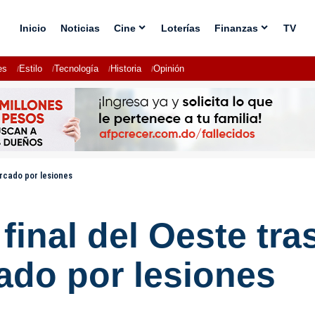
Inicio
Noticias
Cine
Loterías
Finanzas
TV
es
Estilo
Tecnología
Historia
Opinión
arcado por lesiones
 final del Oeste tr
ado por lesiones