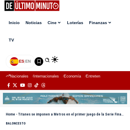
Inicio
Noticias
Cine
Loterías
Finanzas
TV
ES
|
EN
Nacionales
Internacionales
Economía
Entretenimiento
Deport
Home
-
Titanes se imponen a Metros en el primer juego de la Serie Final de la LNB
BALONCESTO