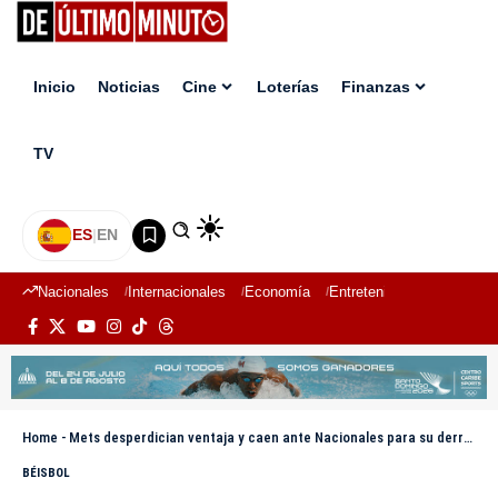
Inicio
Noticias
Cine
Loterías
Finanzas
TV
ES
|
EN
Nacionales
Internacionales
Economía
Entretenimiento
Deport
Home
-
Mets desperdician ventaja y caen ante Nacionales para su derrota 21
BÉISBOL