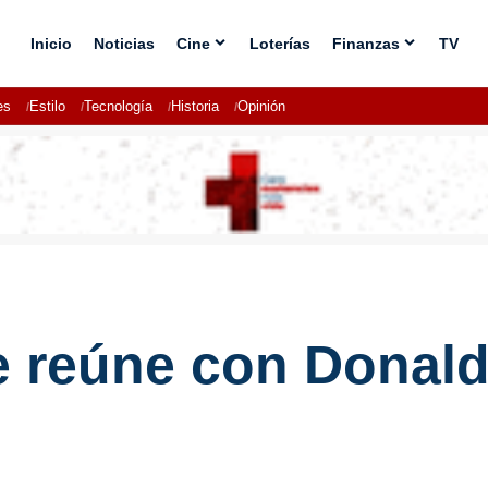
Inicio
Noticias
Cine
Loterías
Finanzas
TV
es
Estilo
Tecnología
Historia
Opinión
e reúne con Donald