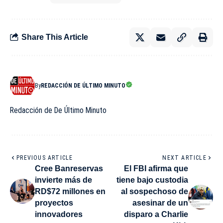
Share This Article
By
REDACCIÓN DE ÚLTIMO MINUTO
Redacción de De Último Minuto
PREVIOUS ARTICLE
NEXT ARTICLE
Cree Banreservas
El FBI afirma que
invierte más de
tiene bajo custodia
RD$72 millones en
al sospechoso de
proyectos
asesinar de un
innovadores
disparo a Charlie