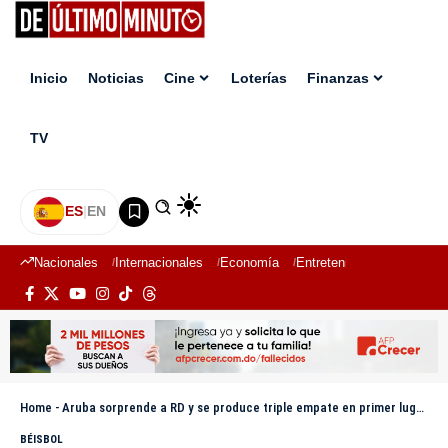
Inicio
Noticias
Cine
Loterías
Finanzas
TV
ES
|
EN
Nacionales
Internacionales
Economía
Entretenimiento
Deport
Home
-
Aruba sorprende a RD y se produce triple empate en primer lugar en Premundial U15 de béisbol
BÉISBOL