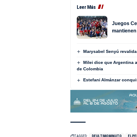
Leer Más
Juegos Cen
mantienen 
Marysabel Senyú revalida
Milei dice que Argentina 
de Colombia
Estefani Almánzar conquis
TAGGED:
DEULTIMOMINUTO
ELPE