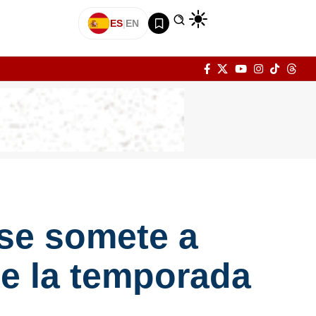
ES
|
EN
 se somete a
e la temporada