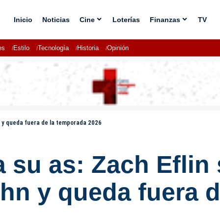
Inicio
Noticias
Cine
Loterías
Finanzas
TV
es
Estilo
Tecnología
Historia
Opinión
n y queda fuera de la temporada 2026
a su as: Zach Eflin
hn y queda fuera d