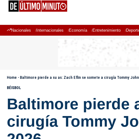
Nacionales
Internacionales
Economía
Entretenimiento
Deport
Home
-
Baltimore pierde a su as: Zach Eflin se somete a cirugía Tommy Joh
BÉISBOL
Baltimore pierde 
cirugía Tommy Jo
2026