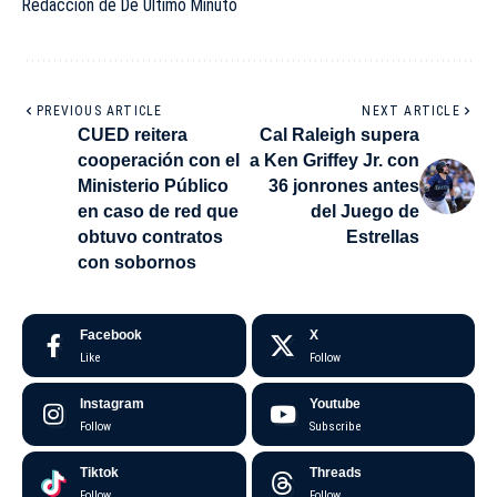
Redacción de De Último Minuto
PREVIOUS ARTICLE
NEXT ARTICLE
CUED reitera
Cal Raleigh supera
cooperación con el
a Ken Griffey Jr. con
Ministerio Público
36 jonrones antes
en caso de red que
del Juego de
obtuvo contratos
Estrellas
con sobornos
Facebook
X
Like
Follow
Instagram
Youtube
Follow
Subscribe
Tiktok
Threads
Follow
Follow