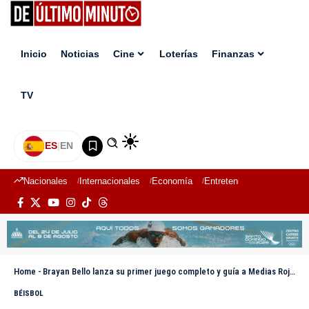
Inicio
Noticias
Cine
Loterías
Finanzas
TV
ES
|
EN
Nacionales
Internacionales
Economía
Entretenimiento
Deport
Home
-
Brayan Bello lanza su primer juego completo y guía a Medias Rojas a victoria en Fenway Park
BÉISBOL