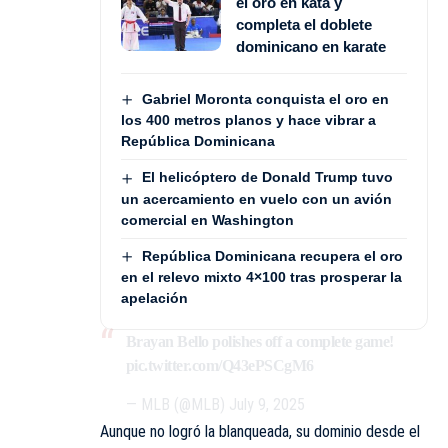
el oro en kata y
completa el doblete
dominicano en karate
Gabriel Moronta conquista el oro en
los 400 metros planos y hace vibrar a
República Dominicana
El helicóptero de Donald Trump tuvo
un acercamiento en vuelo con un avión
comercial en Washington
República Dominicana recupera el oro
en el relevo mixto 4×100 tras prosperar la
apelación
Brayan Bello polishes off a complete game!
pic.twitter.com/Q43ePSCgM6
— MLB (@MLB)
July 9, 2025
Aunque no logró la blanqueada, su dominio desde el