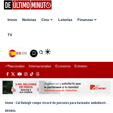
Inicio
Noticias
Cine
Loterías
Finanzas
TV
ES
|
EN
Nacionales
Internacionales
Economía
Entretenimiento
Deport
Home
-
Cal Raleigh rompe récord de jonrones para bateador ambidiestro e iguala marca de Ken Griffey Jr.
BÉISBOL