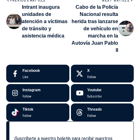
PREVIOUS ARTICLE
NEXT ARTICLE
Intrant inaugura
Cabo de la Policía
unidades de
Nacional resulta
atención a víctimas
herida tras lanzarse
de tránsito y
de vehículo en
asistencia médica
marcha en la
Autovía Juan Pablo
II
Facebook
X
Like
Follow
Instagram
Youtube
Follow
Subscribe
Tiktok
Threads
Follow
Follow
¡Suscríbete a nuestro boletín para recibir nuestros