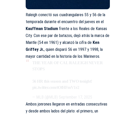
Raleigh conectó sus cuadrangulares 55 y 56 de la
temporada durante el encuentro del jueves en el
Kauffman Stadium
frente a los Reales de Kansas
City. Con ese par de batazos, dejó atrás la marca de
Mantle (54 en 1961) y alcanzó la cifra de
Ken
Griffey Jr.
, quien disparó 56 en 1997 y 1998, la
mayor cantidad en la historia de los Marineros.
THE YEAR OF CAL RALEIGH NEVER
STOPS
56 HR this season and TWO tonight!
pic.twitter.com/tOfHFmV1r2
— MLB (@MLB)
September 17, 2025
Ambos jonrones llegaron en entradas consecutivas
y desde ambos lados del plato: el primero, un