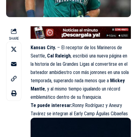
SHARE
Kansas City.
– El receptor de los Marineros de
Seattle,
Cal Raleigh
, escribió una nueva página en
la historia de las Grandes Ligas al convertirse en el
bateador ambidiestro con más jonrones en una sola
temporada, superando nada menos que a
Mickey
Mantle
, y al mismo tiempo igualando un récord
emblemático dentro de su franquicia.
Te puede interesar:
Ronny Rodríguez y Aneury
Tavárez se integran al Early Camp Águilas Cibae
ñas