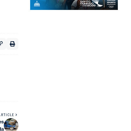
ARTICLE
es
da