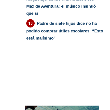
Max de Aventura; el músico insinuó
que si
Padre de siete hijos dice no ha
podido comprar útiles escolares: “Esto
está malísimo”