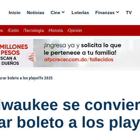
Inicio
Noticias
Cine
Loterías
Finanzas
TV
es
Estilo
Tecnología
Historia
Opinión
rar boleto a los playoffs 2025
waukee se convier
r boleto a los pla