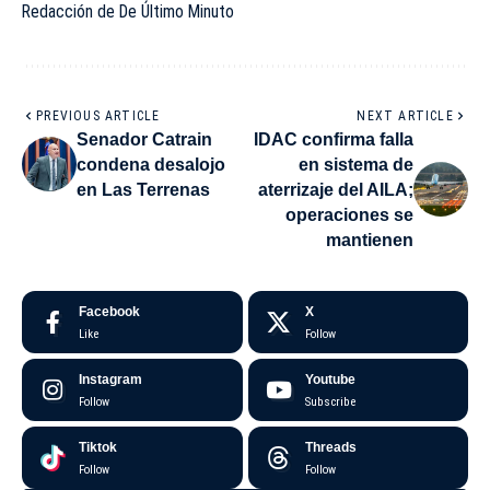
Redacción de De Último Minuto
PREVIOUS ARTICLE
NEXT ARTICLE
Senador Catrain
IDAC confirma falla
condena desalojo
en sistema de
en Las Terrenas
aterrizaje del AILA;
operaciones se
mantienen
Facebook
X
Like
Follow
Instagram
Youtube
Follow
Subscribe
Tiktok
Threads
Follow
Follow