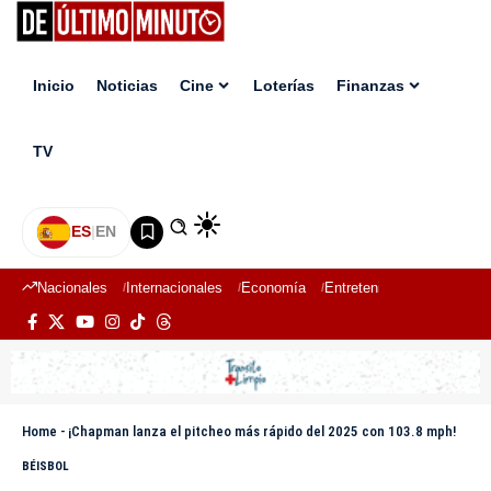
Inicio
Noticias
Cine
Loterías
Finanzas
TV
ES
|
EN
Nacionales
Internacionales
Economía
Entretenimiento
Deport
Home
-
¡Chapman lanza el pitcheo más rápido del 2025 con 103.8 mph!
BÉISBOL