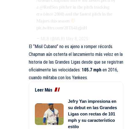
Aroldis Chapman threw the fastest pitch by
a
@RedSox
pitcher in the pitch tracking
era (since 2008) and the fastest pitch in the
Majors this season
pic.twitter.com/28T641gjnH
— MLB (@MLB)
May 8, 2025
El “Misil Cubano” no es ajeno a romper récords.
Chapman aún ostenta el lanzamiento más veloz en la
historia de las Grandes Ligas desde que se registran
oficialmente las velocidades:
105.7 mph
en 2016,
cuando militaba con los Yankees.
Leer Más
Jefry Yan impresiona en
su debut en las Grandes
Ligas con rectas de 101
mph y su característico
estilo