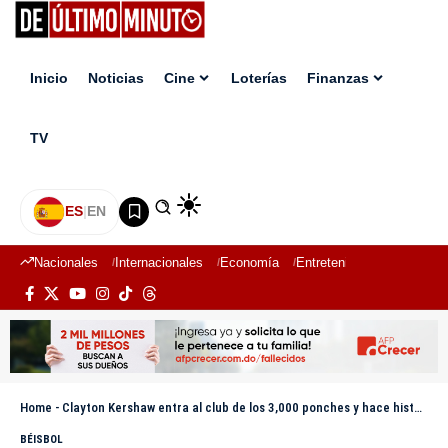
Inicio
Noticias
Cine
Loterías
Finanzas
TV
ES
|
EN
Nacionales
Internacionales
Economía
Entretenimiento
Deport
Home
-
Clayton Kershaw entra al club de los 3,000 ponches y hace historia con los Dodgers
BÉISBOL