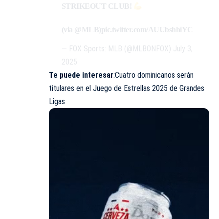
STRIKEOUT CLUB!
(via
@MLB
)
pic.twitter.com/AUUbshhiYC
— FOX Sports: MLB (@MLBONFOX)
July 3,
2025
Te puede interesar
:Cuatro dominicanos serán
titulares en el Juego de Estrellas 2025 de Grandes
Ligas