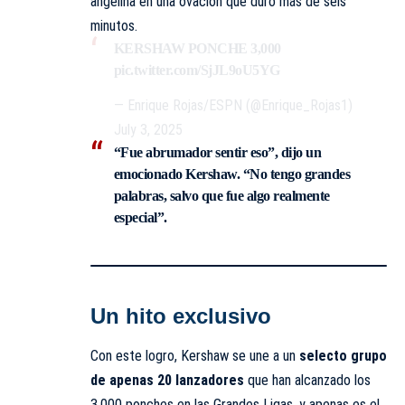
angelina en una ovación que duró más de seis
minutos.
KERSHAW PONCHE 3,000
pic.twitter.com/SjJL9oU5YG
— Enrique Rojas/ESPN (@Enrique_Rojas1)
July 3, 2025
“Fue abrumador sentir eso”, dijo un
emocionado Kershaw. “No tengo grandes
palabras, salvo que fue algo realmente
especial”.
Un hito exclusivo
Con este logro, Kershaw se une a un
selecto grupo
de apenas 20 lanzadores
que han alcanzado los
3,000 ponches en las Grandes Ligas, y apenas es el