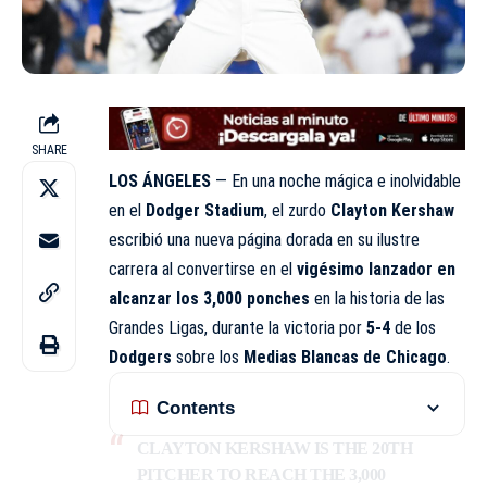
SHARE
LOS ÁNGELES
— En una noche mágica e inolvidable
en el
Dodger Stadium
, el zurdo
Clayton Kershaw
escribió una nueva página dorada en su ilustre
carrera al convertirse en el
vigésimo lanzador en
alcanzar los 3,000 ponches
en la historia de las
Grandes Ligas, durante la victoria por
5-4
de los
Dodgers
sobre los
Medias Blancas de Chicago
.
Contents
CLAYTON KERSHAW IS THE 20TH
PITCHER TO REACH THE 3,000