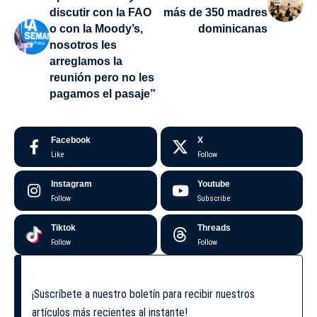
discutir con la FAO
más de 350 madres
o con la Moody’s,
dominicanas
nosotros les
arreglamos la
reunión pero no les
pagamos el pasaje”
Facebook
X
Like
Follow
Instagram
Youtube
Follow
Subscribe
Tiktok
Threads
Follow
Follow
¡Suscríbete a nuestro boletín para recibir nuestros
artículos más recientes al instante!