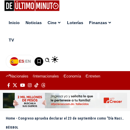
Inicio
Noticias
Cine
Loterías
Finanzas
TV
ES
|
EN
Nacionales
Internacionales
Economía
Entretenimiento
Deport
Home
-
Congreso aprueba declarar el 23 de septiembre como “Día Nacional del Pelotero” en honor a Osvaldo Virgil
BÉISBOL