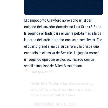
El campocorto Crawford aprovechó un slider
colgado del lanzador dominicano Luis Ortiz (3-8) en
la segunda entrada para enviar la pelota más allá de
la cerca del jardín derecho con las bases llenas. Fue
el cuarto grand slam de su carrera y la chispa que
encendió la ofensiva de Seattle. La jugada coronó
un segundo episodio explosivo, iniciado con un
sencillo impulsor de Miles Mastrobuoni.
Dad power
On his first
#FathersDay
since becoming a
dad, J.P. Crawford launches a grand slam!
pic.twitter.com/Oa0zD7HhwU
— MLB (@MLB)
June 15, 2025