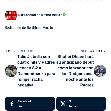
By
REDACCIÓN DE ÚLTIMO MINUTO
Redacción de De Último Minuto
PREVIOUS ARTICLE
NEXT ARTICLE
Tatis Jr. brilla con
Shohei Ohtani hará
cuatro hits y Padres
su anticipado debut
vencen 8-2 a
como lanzador con
Diamondbacks para
los Dodgers esta
romper racha
noche ante los
negativa
Padres
Facebook
X
Like
Follow