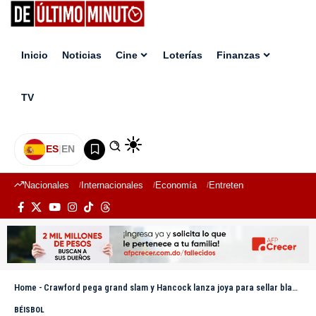
Inicio
Noticias
Cine
Loterías
Finanzas
TV
ES
|
EN
Nacionales
Internacionales
Economía
Entretenimiento
Deport
Home
-
Crawford pega grand slam y Hancock lanza joya para sellar blanqueada de Marineros sobre Guardianes
BÉISBOL