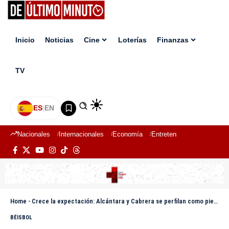
Inicio
Noticias
Cine
Loterías
Finanzas
TV
ES
|
EN
Nacionales
Internacionales
Economía
Entretenimiento
Deport
Home
-
Crece la expectación: Alcántara y Cabrera se perfilan como piezas clave en el agitado mercado de cambios
BÉISBOL