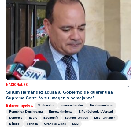
NACIONALES
Surum Hernández acusa al Gobierno de querer una
Suprema Corte “a su imagen y semejanza”
Enlaces rápidos:
Nacionales
Internacionales
Deultimominuto
República Dominicana
Entretenimiento
ElPeriódicodelaVerdad
Deportes
Estilo
Economía
Estados Unidos
Luis Abinader
Béisbol
portada
Grandes Ligas
MLB