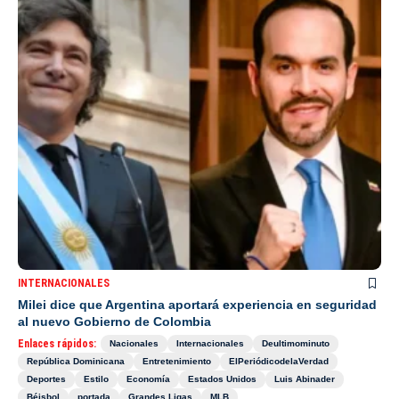
INTERNACIONALES
Milei dice que Argentina aportará experiencia en seguridad
al nuevo Gobierno de Colombia
Enlaces rápidos:
Nacionales
Internacionales
Deultimominuto
República Dominicana
Entretenimiento
ElPeriódicodelaVerdad
Deportes
Estilo
Economía
Estados Unidos
Luis Abinader
Béisbol
portada
Grandes Ligas
MLB