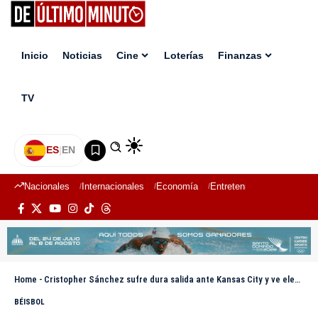
Inicio
Noticias
Cine
Loterías
Finanzas
TV
ES
|
EN
Nacionales
Internacionales
Economía
Entretenimiento
Deport
Home
-
Cristopher Sánchez sufre dura salida ante Kansas City y ve elevar su efectividad
BÉISBOL