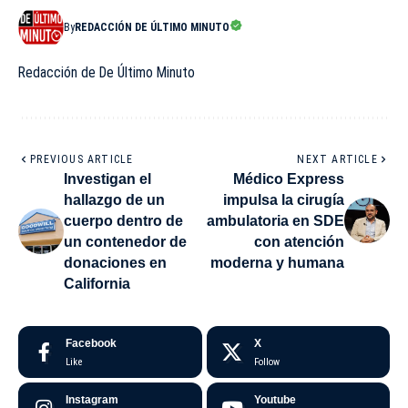
By
REDACCIÓN DE ÚLTIMO MINUTO
Redacción de De Último Minuto
PREVIOUS ARTICLE
NEXT ARTICLE
Investigan el
Médico Express
hallazgo de un
impulsa la cirugía
cuerpo dentro de
ambulatoria en SDE
un contenedor de
con atención
donaciones en
moderna y humana
California
Facebook
X
Like
Follow
Instagram
Youtube