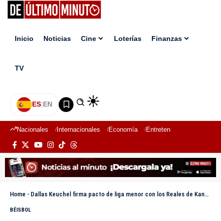
Inicio
Noticias
Cine
Loterías
Finanzas
TV
ES
|
EN
Nacionales
Internacionales
Economía
Entretenimiento
Deport
Home
-
Dallas Keuchel firma pacto de liga menor con los Reales de Kansas City
BÉISBOL