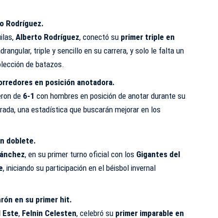
to Rodríguez.
ilas,
Alberto Rodríguez
, conectó su
primer triple en
rangular, triple y sencillo en su carrera, y solo le falta un
olección de batazos.
orredores en posición anotadora.
eron de
6-1
con hombres en posición de anotar durante su
rada, una estadística que buscarán mejorar en los
n doblete.
Sánchez
, en su primer turno oficial con los
Gigantes del
e
, iniciando su participación en el béisbol invernal
rón en su primer hit.
l Este
,
Felnin Celesten
, celebró su
primer imparable en