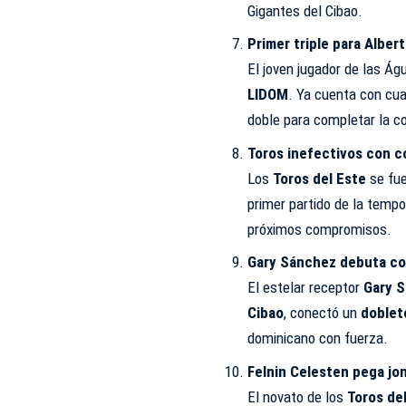
Gigantes del Cibao.
Primer triple para Alber
El joven jugador de las Águ
LIDOM
. Ya cuenta con cuad
doble para completar la c
Toros inefectivos con c
Los
Toros del Este
se fu
primer partido de la tempo
próximos compromisos.
Gary Sánchez debuta co
El estelar receptor
Gary 
Cibao
, conectó un
doblet
dominicano con fuerza.
Felnin Celesten pega jon
El novato de los
Toros de