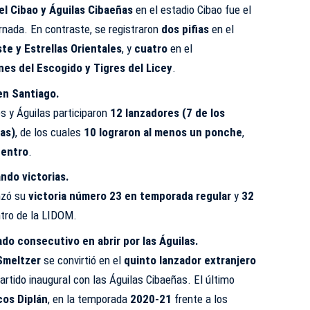
el Cibao y Águilas Cibaeñas
en el estadio Cibao fue el
ornada. En contraste, se registraron
dos pifias
en el
ste y Estrellas Orientales
, y
cuatro
en el
nes del Escogido y Tigres del Licey
.
en Santiago.
es y Águilas participaron
12 lanzadores (7 de los
las)
, de los cuales
10 lograron al menos un ponche
,
uentro
.
ndo victorias.
nzó su
victoria número 23 en temporada regular
y
32
tro de la LIDOM.
do consecutivo en abrir por las Águilas.
Smeltzer
se convirtió en el
quinto lanzador extranjero
artido inaugural con las Águilas Cibaeñas. El último
os Diplán
, en la temporada
2020-21
frente a los