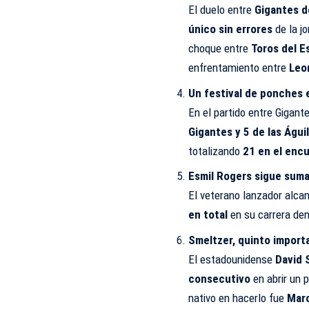
El duelo entre
Gigantes d
único sin errores
de la j
choque entre
Toros del E
enfrentamiento entre
Leo
Un festival de ponches 
En el partido entre Gigant
Gigantes y 5 de las Águi
totalizando
21 en el enc
Esmil Rogers sigue suma
El veterano lanzador alca
en total
en su carrera den
Smeltzer, quinto importa
El estadounidense
David 
consecutivo
en abrir un p
nativo en hacerlo fue
Marc