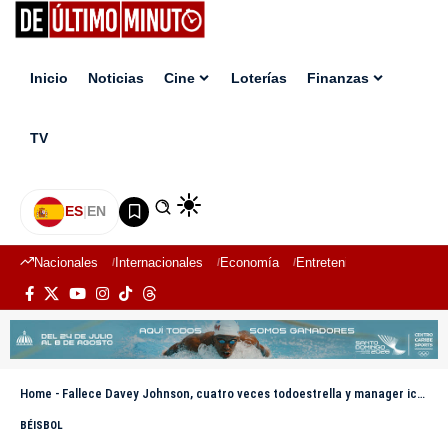
Inicio
Noticias
Cine
Loterías
Finanzas
TV
ES
|
EN
Nacionales
Internacionales
Economía
Entretenimiento
Deport
Home
-
Fallece Davey Johnson, cuatro veces todoestrella y manager icónico de los Mets
BÉISBOL