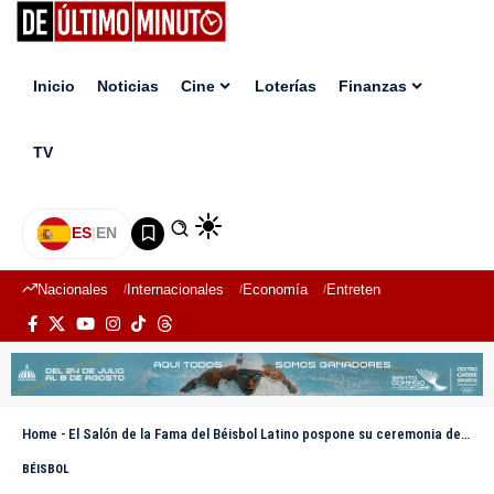
Inicio
Noticias
Cine
Loterías
Finanzas
TV
ES
|
EN
Nacionales
Internacionales
Economía
Entretenimiento
Deport
Home
-
El Salón de la Fama del Béisbol Latino pospone su ceremonia de exaltación para febrero de 2026
BÉISBOL