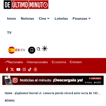
Inicio
Noticias
Cine
Loterías
Finanzas
TV
ES
|
EN
Nacionales
Internacionales
Economía
Entretenimiento
Deport
Home
-
¡Explosivo! Gurriel Jr. conecta jonrón récord ante recta de 103.9 mph
BÉISBOL