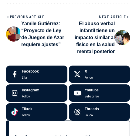
PREVIOUS ARTICLE
NEXT ARTICLE
Yamile Gutiérrez:
El abuso verbal
“Proyecto de Ley
infantil tiene un
de Juegos de Azar
impacto similar al
requiere ajustes”
físico en la salud
mental posterior
Facebook
X
Like
Follow
Instagram
Youtube
Follow
Subscribe
Tiktok
Threads
Follow
Follow