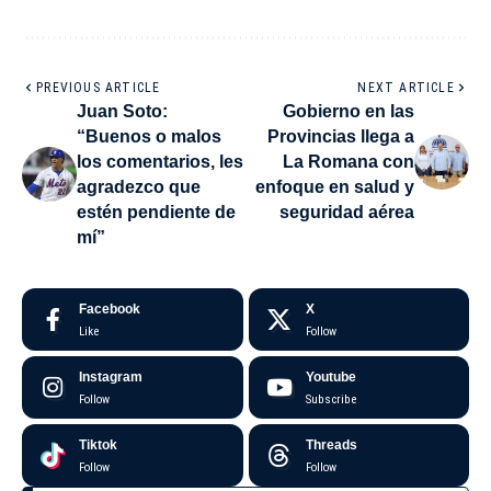
PREVIOUS ARTICLE
NEXT ARTICLE
Juan Soto:
Gobierno en las
“Buenos o malos
Provincias llega a
los comentarios, les
La Romana con
agradezco que
enfoque en salud y
estén pendiente de
seguridad aérea
mí”
Facebook
X
Like
Follow
Instagram
Youtube
Follow
Subscribe
Tiktok
Threads
Follow
Follow