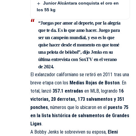
Junior Alcántara conquista el oro en
los 55 kg
“Juegas por amor al deporte, por la alegría
que te da. Es lo que amo hacer. Juego para
ser un campeón mundial, y eso es lo que
quise hacer desde el momento en que tomé
una pelota de béisbol”, dijo Jenks en su
última entrevista con SoxTV en el verano
de 2024.
El exlanzador californiano se retiró en 2011 tras una
breve etapa con los
Medias Rojas de Boston
. En
total, lanzó
357.1 entradas
en MLB, logrando
16
victorias, 20 derrotas, 173 salvamentos y 351
ponches
, números que lo ubicaron en el
puesto 75
en la lista histórica de salvamentos de Grandes
Ligas
.
A Bobby Jenks le sobreviven su esposa,
Eleni