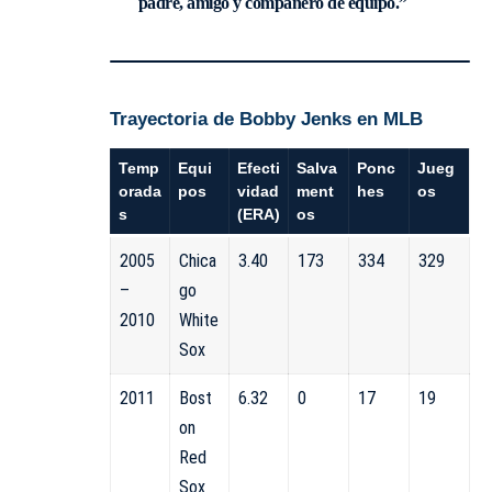
padre, amigo y compañero de equipo.”
Trayectoria de Bobby Jenks en MLB
Temp
Equi
Efecti
Salva
Ponc
Jueg
orada
pos
vidad
ment
hes
os
s
(ERA)
os
2005
Chica
3.40
173
334
329
–
go
2010
White
Sox
2011
Bost
6.32
0
17
19
on
Red
Sox