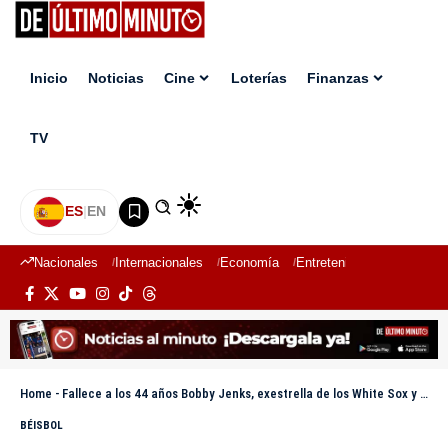
Inicio
Noticias
Cine
Loterías
Finanzas
TV
ES
|
EN
Nacionales
Internacionales
Economía
Entretenimiento
Deport
Home
-
Fallece a los 44 años Bobby Jenks, exestrella de los White Sox y campeón de la Serie Mundial
BÉISBOL