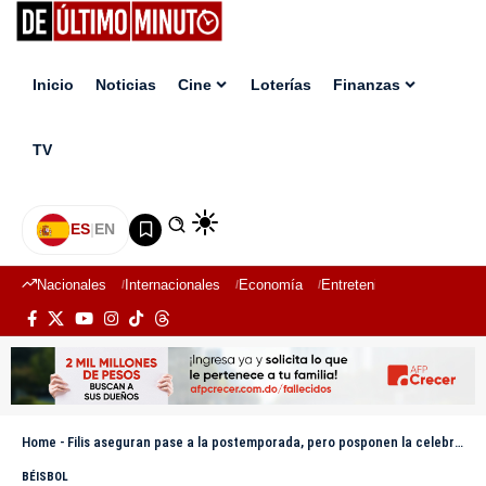
Inicio
Noticias
Cine
Loterías
Finanzas
TV
ES
|
EN
Nacionales
Internacionales
Economía
Entretenimiento
Deport
Home
-
Filis aseguran pase a la postemporada, pero posponen la celebración divisional
BÉISBOL