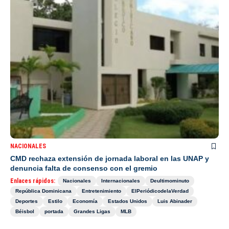
NACIONALES
CMD rechaza extensión de jornada laboral en las UNAP y
denuncia falta de consenso con el gremio
Enlaces rápidos:
Nacionales
Internacionales
Deultimominuto
República Dominicana
Entretenimiento
ElPeriódicodelaVerdad
Deportes
Estilo
Economía
Estados Unidos
Luis Abinader
Béisbol
portada
Grandes Ligas
MLB