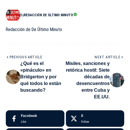
By
REDACCIÓN DE ÚLTIMO MINUTO
Redacción de De Último Minuto
PREVIOUS ARTICLE
NEXT ARTICLE
¿Qué es el
Misiles, sanciones y
«pináculo» en
retórica hostil: Siete
Bridgerton y por
décadas de
qué todos lo están
desencuentros
buscando?
entre Cuba y
EE.UU.
Facebook
X
Like
Follow