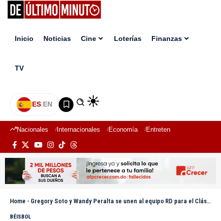
Inicio
Noticias
Cine
Loterías
Finanzas
TV
ES
|
EN
Nacionales
Internacionales
Economía
Entretenimiento
Deport
Home
-
Gregory Soto y Wandy Peralta se unen al equipo RD para el Clásico Mundial de Béisbol
BÉISBOL