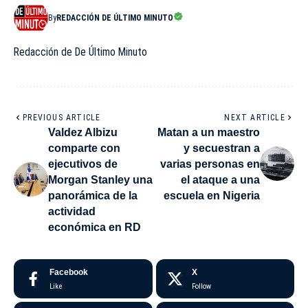
By
REDACCIÓN DE ÚLTIMO MINUTO
Redacción de De Último Minuto
PREVIOUS ARTICLE
NEXT ARTICLE
Valdez Albizu
Matan a un maestro
comparte con
y secuestran a
ejecutivos de
varias personas en
Morgan Stanley una
el ataque a una
panorámica de la
escuela en Nigeria
actividad
económica en RD
Facebook
X
Like
Follow