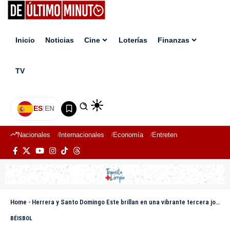
Inicio
Noticias
Cine
Loterías
Finanzas
TV
ES
|
EN
Nacionales
Internacionales
Economía
Entretenimiento
Deport
Home
-
Herrera y Santo Domingo Este brillan en una vibrante tercera jornada de la Liga Nacional de Béisbol
BÉISBOL